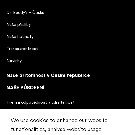
Dr. Reddy’s v Česku
Naše přísliby
Naše hodnoty
Transparentnost
Novinky
Naše přítomnost v České republice
NAŠE PŮSOBENÍ
Firemní odpovědnost a udržitelnost
Naše zásady udržitelnosti a dodržování předpisů
We use cookies to enhance our website
KONTAKT
functionalities, analyse website usage,