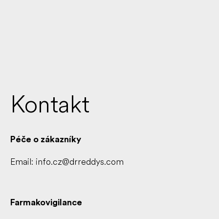
Skip
to
main
content
Kontakt
Péče o zákazníky
Email:
info.cz@drreddys.com
Farmakovigilance