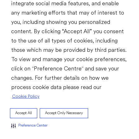
integrate social media features, and enable
Péče o zákazníky
any marketing efforts that may of interest to
Kariéra
you, including showing you personalized
content. By clicking “Accept All” you consent
to the use of all types of cookies, including
FIREMNÍ WEB
those which may be provided by third parties.
To view and manage your cookie preferences,
Podmínky užití
Zásady zpracování osobních údajů
Přístupnost
click on "Preference Centre" and save your
Zásady cookies
Centrum preferencí souborů cookie
changes. For further details on how we
process cookie data please read our
Cookie Policy
© 2023 Dr. Reddy’s Laboratories Ltd. All rights reserved.
Accept All
Accept Only Necessary
Preference Center